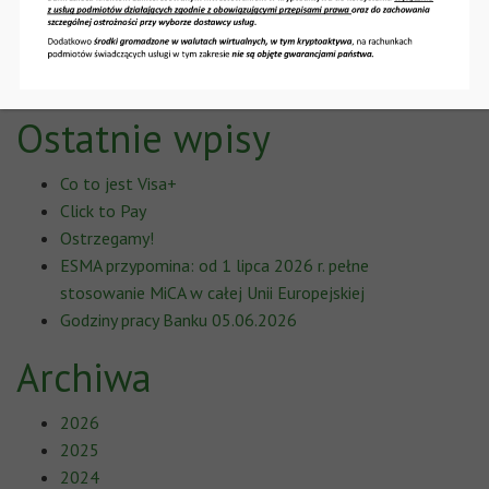
72 000 zł na pracownika.
Ostatnie wpisy
Co to jest Visa+
Click to Pay
Ostrzegamy!
ESMA przypomina: od 1 lipca 2026 r. pełne
stosowanie MiCA w całej Unii Europejskiej
Godziny pracy Banku 05.06.2026
Archiwa
2026
2025
2024