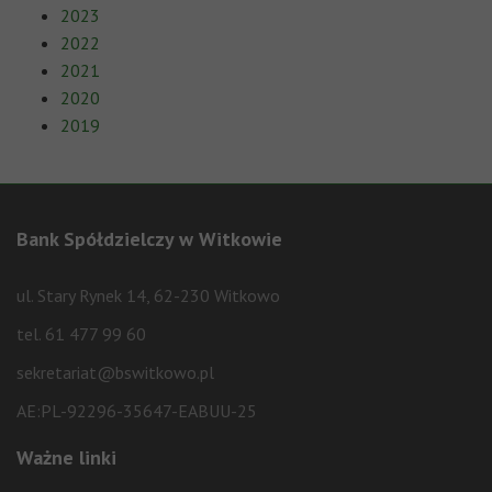
2023
2022
2021
2020
2019
Bank Spółdzielczy w Witkowie
ul. Stary Rynek 14, 62-230 Witkowo
tel. 61 477 99 60
sekretariat@bswitkowo.pl
AE:PL-92296-35647-EABUU-25
Ważne linki