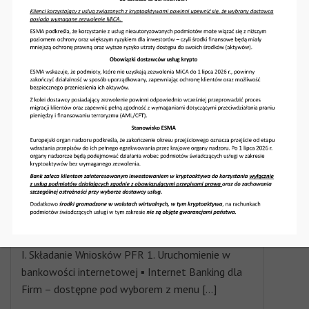
Szanowni Państwo! Informujemy, że w nocy z 17
na 18 czerwca (ze środy na czwartek) między
godziną 1:00 a 5:00 […]
AKTUALNOŚCI
30 kwietnia 2020
Instrukcja poglądowa: Tarcza
Antykryzysowa – wnioski PFR
I. Składanie Wniosków PFR 1. Uruchomienie w
bankowości internetowej ▪ Internet Banking dla
Firm – dostępne pod wyborem z menu […]