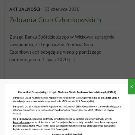
AKTUALNOŚCI
23 czerwca 2020
Zebrania Grup Członkowskich
Zarząd Banku Spółdzielczego w Witkowie uprzejmie
zawiadamia, że tegoroczne Zebrania Grup
Członkowskich odbędą się według poniższego
harmonogramu: 1 lipca 2020 […]
X
AKTUALNOŚCI
16 czerwca 2020
Przerwy w dostępie do usługi
Internet Banking.