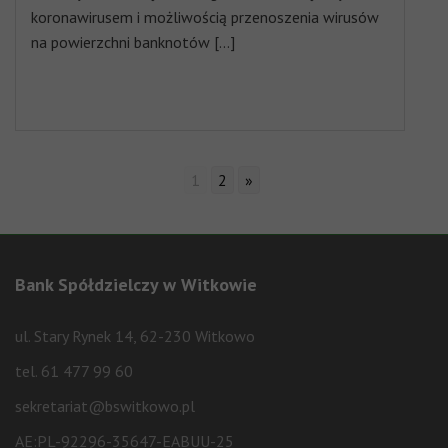
koronawirusem i możliwością przenoszenia wirusów
na powierzchni banknotów […]
1
2
»
Bank Spółdzielczy w Witkowie
ul. Stary Rynek 14, 62-230 Witkowo
tel. 61 477 99 60
sekretariat@bswitkowo.pl
AE:PL-92296-35647-EABUU-25