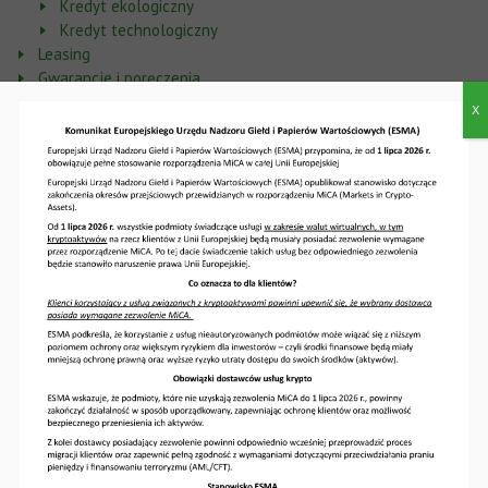
Kredyt ekologiczny
Kredyt technologiczny
Leasing
Gwarancje i poręczenia
Bankowość internetowa dla Firm
X
Rachunek bieżący
Dla rolników
Konta
Lokaty
Karty
Kredyty
Leasing
Gwarancje i Poręczenia
Fundusze
Wsparcie dla beneficjentów
Gwarancje BGK
Gwarancje de minimis
Gwarancja FGR
Gwarancja FGR PLUS
Gwarancje FG FENG (Biznesmax Plus i Ekomax)
Gwarancja Investmax (InvestEU)