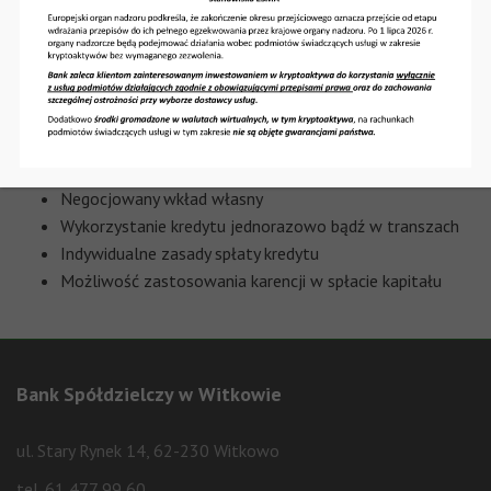
Finansowanie nakładów inwestycyjnych, mających na
celu odtworzenie, modernizację i zwiększenie majątku
trwałego
Negocjowany wkład własny
Wykorzystanie kredytu jednorazowo bądź w transzach
Indywidualne zasady spłaty kredytu
Możliwość zastosowania karencji w spłacie kapitału
Bank Spółdzielczy w Witkowie
ul. Stary Rynek 14, 62-230 Witkowo
tel. 61 477 99 60