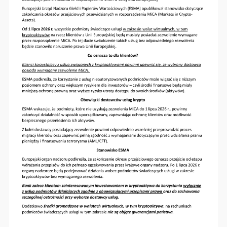
Co to jest Visa+
Click to Pay
Ostrzegamy!
ESMA przypomina: od 1 lipca 2026 r. pełne
stosowanie MiCA w całej Unii Europejskiej
Godziny pracy Banku 05.06.2026
Archiwa
2026
2025
2024
2023
2022
2021
2020
2019