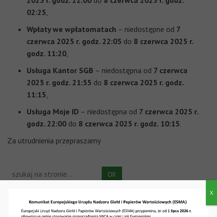
2025 r. godz. 22:00
do
8 czerwca 2025 r. godz.
02:25
,
Wpłaty we wpłatomatach
– niedostępne od
7
czerwca 2025 r. godz. 22:05
do
8 czerwca 2025 r.
godz. 11:20
,
Usługa Kantor SGB
– niedostępna od
7 czerwca
2025 r. godz. 21:55
do
8 czerwca 2025 r. godz.
11:15
,
Usługa Moje ID
– niedostępna od
7 czerwca 2025 r.
godz. 22:00
do
8 czerwca 2025 r. godz. 10:15
.
Za utrudnienia przepraszamy
X
Ostatnie wpisy