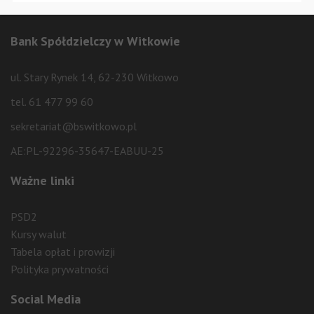
Bank Spółdzielczy w Witkowie
ul. Stary Rynek 14, 62-230 Witkowo
tel. 61 477 99 60
sekretariat@bswitkowo.pl
AE:PL-92296-35647-EABUU-25
Ważne linki
PSD2
Kursy walut
Tabela opłat i prowizji
Polityka prywatności
Social Media