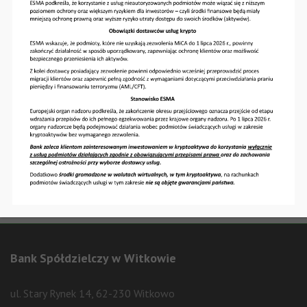
VISA Electron
Maestro
Kredyt obrotowy w rachunku bieżącym
Kredyt płatniczy
Bank Spółdzielczy w Witkowie
ul. Stary Rynek 14, 62-230 Witkowo