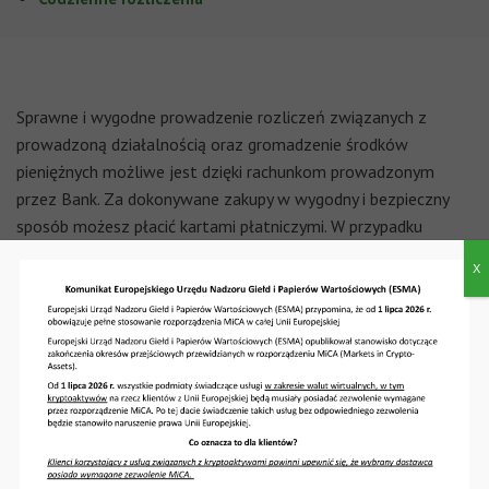
Sprawne i wygodne prowadzenie rozliczeń związanych z
prowadzoną działalnością oraz gromadzenie środków
pieniężnych możliwe jest dzięki rachunkom prowadzonym
przez Bank. Za dokonywane zakupy w wygodny i bezpieczny
sposób możesz płacić kartami płatniczymi. W przypadku
potrzeby sfinansowania Twoich bieżących wydatków
X
związanych z prowadzoną działalnością możesz skorzystać z
kredytów obrotowego lub kredytu płatniczego.
Produkty powiązane
Rachunek bieżący
Rachunek pomocniczy
Rachunek bieżący w walutach wymienialnych
Karty debetowe