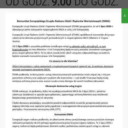
OD GODZ.
9.00
DO GODZ.
16.00
X
Ostatnie wpisy
Co to jest Visa+
Click to Pay
Ostrzegamy!
ESMA przypomina: od 1 lipca 2026 r. pełne
stosowanie MiCA w całej Unii Europejskiej
Godziny pracy Banku 05.06.2026
Archiwa
2026