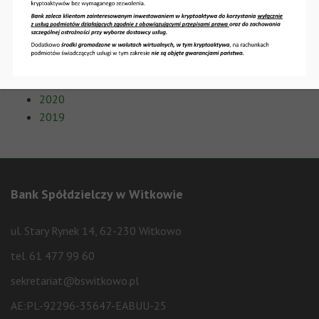
2025
2024
2023
2022
2021
2020
2019
Bank Spółdzielczy w Witkowie
ul. Stary Rynek 14, 62-230 Witkowo
tel. 61 477 99 60
sekretariat@bswitkowo.pl
AE:PL-92296-35647-EABUU-25