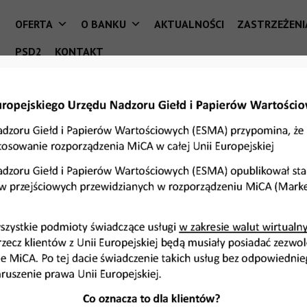
OFERTA
O BANKU
AKTUALNOŚCI
ZASTRZEŻENI
PSD2
KONTAKT
czenia 800+
mach 800+
Banku w zakładce ŚWIADCZENIA.