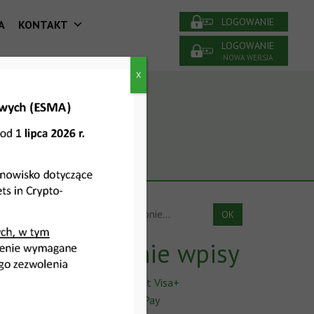
LOGOWANIE
A
KONTAKT
LOGOWANIE
NOWA WERSJA
X
Ostatnie wpisy
Co to jest Visa+
Click to Pay