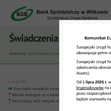
Świadczenia 800+
Jesteś tutaj:
Bank Spółdzielczy w Witkowie
Aktualności
Świad
3 lutego 2025
Trwa nabór wniosków na nowy okres świadczeniowy w ra
Wnioski dostępne są w bankowości internetowej naszego 
Nie zwlekaj, złóż wniosek wygodnie online!