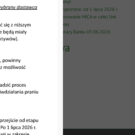
Ostrzegamy!
ESMA przypomina: od 1 lipca 2026 r.
pełne stosowanie MiCA w całej Unii
Europejskiej
Godziny pracy Banku 05.06.2026
Archiwa
2026
2025
2024
2023
2022
2021
2020
2019