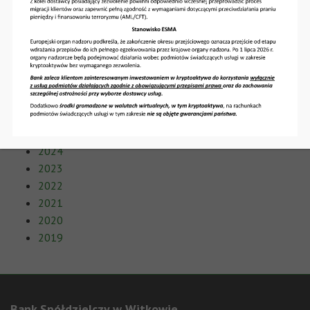
ESMA przypomina: od 1 lipca 2026 r. pełne
stosowanie MiCA w całej Unii Europejskiej
Godziny pracy Banku 05.06.2026
Archiwa
2026
2025
2024
2023
2022
2021
2020
2019
Bank Spółdzielczy w Witkowie