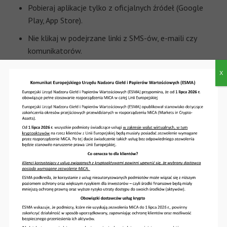
Pobieraj aplikacje tylko z oficjalnych źródeł (Google
Play, App Store).
Nie klikaj w podejrzane linki z SMS-ów, e-maili czy
komunikatorów.
Sprawdzaj uprawnienia aplikacji.
X
Regularnie aktualizuj system i oprogramowanie.
CSIRT KNF apeluje o czujność — nawet pozornie
wiarygodna aplikacja może służyć do kradzieży danych.
Ostatnie wpisy
Co to jest Visa+
Click to Pay
Ostrzegamy!