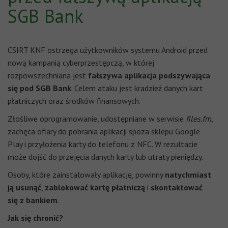
SGB Bank
CSIRT KNF ostrzega użytkowników systemu Android przed
nową kampanią cyberprzestępczą, w której
rozpowszechniana jest
fałszywa aplikacja podszywająca
się pod SGB Bank
. Celem ataku jest kradzież danych kart
płatniczych oraz środków finansowych.
Złośliwe oprogramowanie, udostępniane w serwisie
files.fm
,
zachęca ofiary do pobrania aplikacji spoza sklepu Google
Play i przyłożenia karty do telefonu z NFC. W rezultacie
może dojść do przejęcia danych karty lub utraty pieniędzy.
Osoby, które zainstalowały aplikację, powinny
natychmiast
ją usunąć
,
zablokować kartę płatniczą
i
skontaktować
się z bankiem
.
Jak się chronić?